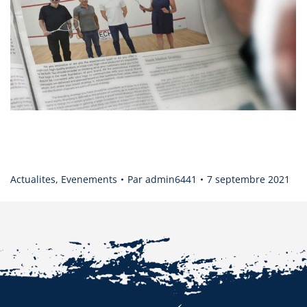
Le MurMur complexe sportif • bar • restaurant prépare son
ouverture à Marsac-sur-l’Isle !
Actualites
,
Evenements
Par
admin6441
7 septembre 2021