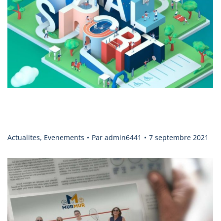
Les 11 et 12 septembre 2021, découvrez avec le MurMur le
squash, le badminton et le padel au Vitalsport – Décathlon.
Actualites
,
Evenements
Par
admin6441
7 septembre 2021